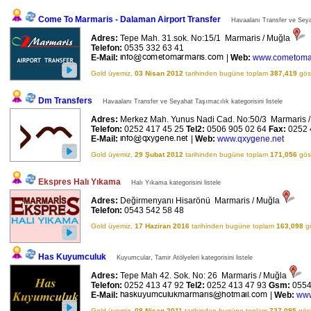
Come To Marmaris - Dalaman Airport Transfer
Havaalanı Transfer ve Seyah
Adres:
Tepe Mah. 31.sok. No:15/1 Marmaris / Muğla
Telefon:
0535 332 63 41
E-Mail:
|
Web:
www.cometoma
Gold üyemiz,
03 Nisan 2012
tarihinden bugüne toplam
387,419
göst
Dm Transfers
Havaalanı Transfer ve Seyahat Taşımacılık kategorisini listele
Adres:
Merkez Mah. Yunus Nadi Cad. No:50/3 Marmaris 
Telefon:
0252 417 45 25
Tel2:
0506 905 02 64
Fax:
0252 
E-Mail:
|
Web:
www.qxygene.net
Gold üyemiz,
29 Şubat 2012
tarihinden bugüne toplam
171,056
göst
Ekspres Halı Yıkama
Halı Yıkama kategorisini listele
Adres:
Değirmenyanı Hisarönü Marmaris / Muğla
Telefon:
0543 542 58 48
Gold üyemiz,
17 Haziran 2016
tarihinden bugüne toplam
163,098
gö
Has Kuyumculuk
Kuyumcular, Tamir Atölyeleri kategorisini listele
Adres:
Tepe Mah 42. Sok. No: 26 Marmaris / Muğla
Telefon:
0252 413 47 92
Tel2:
0252 413 47 93
Gsm:
0554
E-Mail:
|
Web:
www
Gold üyemiz,
08 Nisan 2011
tarihinden bugüne toplam
727,095
göst