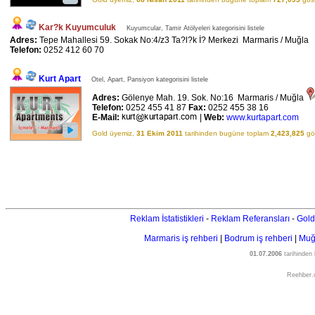
Kar?k Kuyumculuk
Kuyumcular, Tamir Atölyeleri kategorisini listele
Adres:
Tepe Mahallesi 59. Sokak No:4/z3 Ta?l?k İ? Merkezi Marmaris / Muğla
Telefon:
0252 412 60 70
Kurt Apart
Otel, Apart, Pansiyon kategorisini listele
Adres:
Gölenye Mah. 19. Sok. No:16 Marmaris / Muğla
Telefon:
0252 455 41 87
Fax:
0252 455 38 16
E-Mail:
|
Web:
www.kurtapart.com
Gold üyemiz,
31 Ekim 2011
tarihinden bugüne toplam
2,423,825
gös
Reklam İstatistikleri
-
Reklam Referansları
-
Gold
Marmaris iş rehberi
|
Bodrum iş rehberi
|
Muğl
01.07.2006
tarihinden
Reehber.c