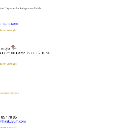
at Taşımacılık kategorisini listele
rmaris.com
erim almıştır.
/ Muğla
417 35 06
Gsm:
0530 382 10 90
erim almıştır.
sterim almıştır.
 857 78 85
.haskuyum.com
erim almıştır.