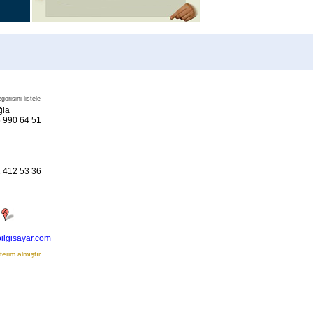
orisini listele
ğla
 990 64 51
 412 53 36
a
lgisayar.com
erim almıştır.