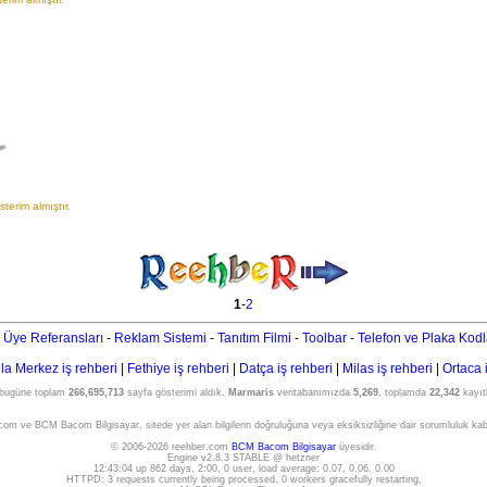
terim almıştır.
1
-
2
 Üye Referansları
-
Reklam Sistemi
-
Tanıtım Filmi
-
Toolbar
-
Telefon ve Plaka Kodl
a Merkez iş rehberi
|
Fethiye iş rehberi
|
Datça iş rehberi
|
Milas iş rehberi
|
Ortaca 
 bugüne toplam
266,695,713
sayfa gösterimi aldık.
Marmaris
veritabanımızda
5,269
, toplamda
22,342
kayıtl
om ve BCM Bacom Bilgisayar, sitede yer alan bilgilerin doğruluğuna veya eksiksizliğine dair sorumluluk ka
© 2006-2026 reehber.com
BCM Bacom Bilgisayar
üyesidir.
Engine v2.8.3 STABLE @ hetzner
12:43:04 up 862 days, 2:00, 0 user, load average: 0.07, 0.06, 0.00
HTTPD: 3 requests currently being processed, 0 workers gracefully restarting,