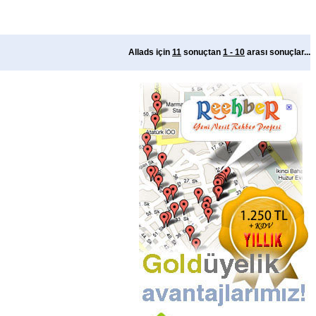
Allads için
11
sonuçtan
1 - 10
arası sonuçlar...