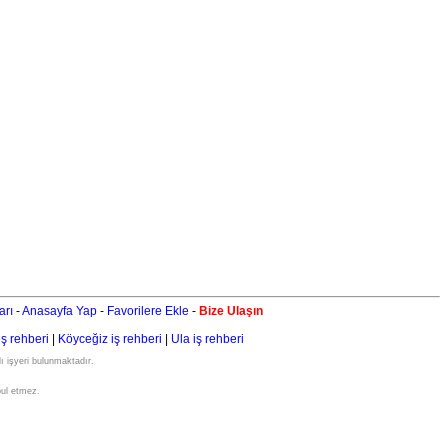
arı
-
Anasayfa Yap
-
Favorilere Ekle
-
Bize Ulaşın
iş rehberi
|
Köyceğiz iş rehberi
|
Ula iş rehberi
ı işyeri bulunmaktadır.
bul etmez.