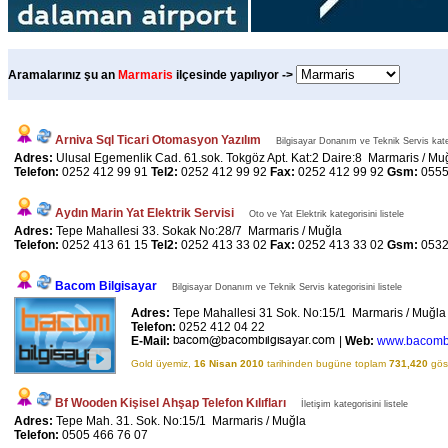
Aramalarınız şu an
Marmaris
ilçesinde yapılıyor ->
Arniva Sql Ticari Otomasyon Yazılım
Bilgisayar Donanım ve Teknik Servis kateg
Adres:
Ulusal Egemenlik Cad. 61.sok. Tokgöz Apt. Kat:2 Daire:8 Marmaris / Mu
Telefon:
0252 412 99 91
Tel2:
0252 412 99 92
Fax:
0252 412 99 92
Gsm:
0555
Aydın Marin Yat Elektrik Servisi
Oto ve Yat Elektrik kategorisini listele
Adres:
Tepe Mahallesi 33. Sokak No:28/7 Marmaris / Muğla
Telefon:
0252 413 61 15
Tel2:
0252 413 33 02
Fax:
0252 413 33 02
Gsm:
0532
Bacom Bilgisayar
Bilgisayar Donanım ve Teknik Servis kategorisini listele
Adres:
Tepe Mahallesi 31 Sok. No:15/1 Marmaris / Muğl
Telefon:
0252 412 04 22
E-Mail:
|
Web:
www.bacombi
Gold üyemiz,
16 Nisan 2010
tarihinden bugüne toplam
731,420
göst
Bf Wooden Kişisel Ahşap Telefon Kılıfları
İletişim kategorisini listele
Adres:
Tepe Mah. 31. Sok. No:15/1 Marmaris / Muğla
Telefon:
0505 466 76 07