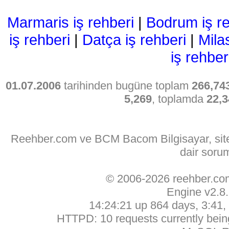
Marmaris iş rehberi
|
Bodrum iş re
iş rehberi
|
Datça iş rehberi
|
Mila
iş rehber
01.07.2006
tarihinden bugüne toplam
266,74
5,269
, toplamda
22,3
Reehber.com ve BCM Bacom Bilgisayar, sitede
dair soru
© 2006-2026 reehber.c
Engine v2.8
14:24:21 up 864 days, 3:41, 
HTTPD: 10 requests currently being