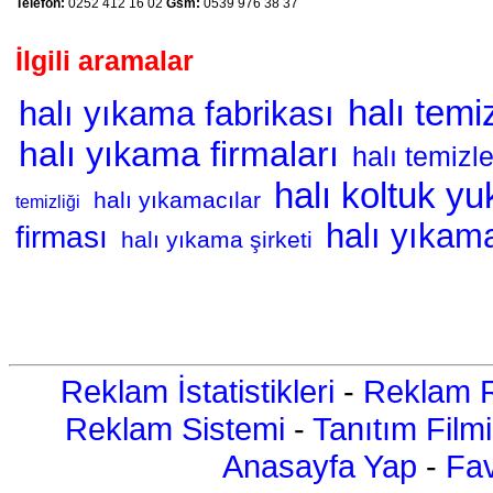
Telefon:
0252 412 16 02
Gsm:
0539 976 38 37
İlgili aramalar
halı temiz
halı yıkama fabrikası
halı yıkama firmaları
halı temiz
halı koltuk y
halı yıkamacılar
temizliği
halı yıkama
firması
halı yıkama şirketi
Reklam İstatistikleri
-
Reklam R
Reklam Sistemi
-
Tanıtım Filmi
Anasayfa Yap
-
Fav