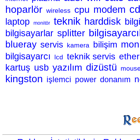
c
hoparlör
modem
cpu
wireless
teknik
harddisk
laptop
bilg
monitör
bilgisayarcı
splitter
bilgisayarlar
blueray
moni
servis
bilişim
kamera
bilgisayarcı
teknik servis
ether
lcd
dizüstü
yazılım
kartuş
usb
mous
kingston
n
işlemci
power
donanım