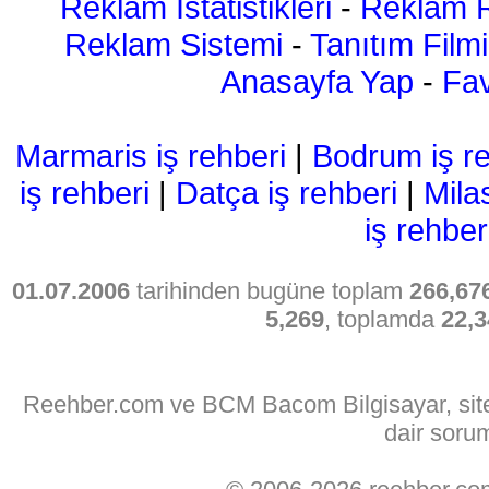
Reklam İstatistikleri
-
Reklam R
Reklam Sistemi
-
Tanıtım Filmi
Anasayfa Yap
-
Fav
Marmaris iş rehberi
|
Bodrum iş re
iş rehberi
|
Datça iş rehberi
|
Mila
iş rehber
01.07.2006
tarihinden bugüne toplam
266,67
5,269
, toplamda
22,3
Reehber.com ve BCM Bacom Bilgisayar, sitede
dair soru