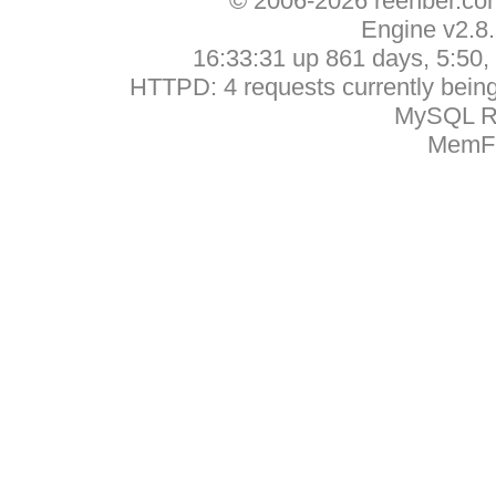
© 2006-2026 reehber.c
Engine v2.8
16:33:31 up 861 days, 5:50, 
HTTPD: 4 requests currently being 
MySQL Ru
MemFr