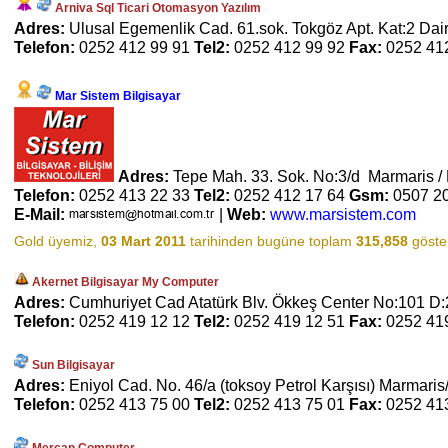
Arniva Sql Ticari Otomasyon Yazılım
Adres:
Ulusal Egemenlik Cad. 61.sok. Tokgöz Apt. Kat:2 Dai
Telefon:
0252 412 99 91
Tel2:
0252 412 99 92
Fax:
0252 41
Mar Sistem Bilgisayar
Adres:
Tepe Mah. 33. Sok. No:3/d Marmaris 
Telefon:
0252 413 22 33
Tel2:
0252 412 17 64
Gsm:
0507 2
E-Mail:
|
Web:
www.marsistem.com
Gold üyemiz,
03 Mart 2011
tarihinden bugüne toplam
315,858
göster
Akernet Bilgisayar My Computer
Adres:
Cumhuriyet Cad Atatürk Blv. Ökkeş Center No:101 D:
Telefon:
0252 419 12 12
Tel2:
0252 419 12 51
Fax:
0252 41
Sun Bilgisayar
Adres:
Eniyol Cad. No. 46/a (toksoy Petrol Karşısı) Marmar
Telefon:
0252 413 75 00
Tel2:
0252 413 75 01
Fax:
0252 41