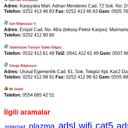
Mercan Computer
Adres:
Karşıyaka Mah. Adnan Menderes Cad. 72 Sok. No: 2/
Telefon:
0252 413 46 83
Fax:
0252 413 46 83
Gsm:
0505 76
Sun Bilgisayar 4
Adres:
Eniyol Cad. No. 46/a (toksoy Petrol Karşısı) Marmaris
Telefon:
0252 412 90 80
Tablethane Türkiye Tablet Bilgisi
Telefon:
0532 412 61 49
Tel2:
0541 412 61 49
Gsm:
0507 8
Simge Bilgisayar
Adres:
Ulusal Egemenlik Cad. 61. Sok. Tokgöz Apt. Kat:2 Da
Telefon:
0252 412 99 91
Fax:
0252 412 99 92
Gsm:
0555 99
Ml Jewel
Telefon:
0554 685 42 51
İlgili aramalar
adsl
cat5
wifi
ad
plazma
internet