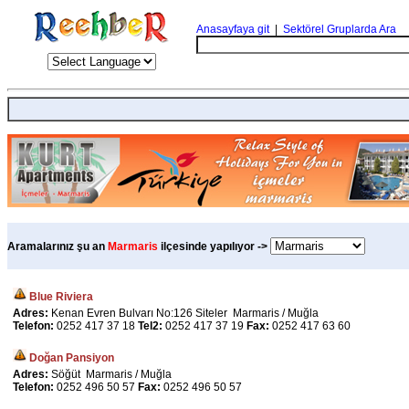
Anasayfaya git
|
Sektörel Gruplarda Ara
Aramalarınız şu an
Marmaris
ilçesinde yapılıyor ->
Blue Riviera
Adres:
Kenan Evren Bulvarı No:126 Siteler Marmaris / Muğla
Telefon:
0252 417 37 18
Tel2:
0252 417 37 19
Fax:
0252 417 63 60
Doğan Pansiyon
Adres:
Söğüt Marmaris / Muğla
Telefon:
0252 496 50 57
Fax:
0252 496 50 57