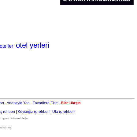
otel yerleri
oteller
arı
-
Anasayfa Yap
-
Favorilere Ekle
-
Bize Ulaşın
iş rehberi
|
Köyceğiz iş rehberi
|
Ula iş rehberi
ı işyeri bulunmaktadır.
bul etmez.