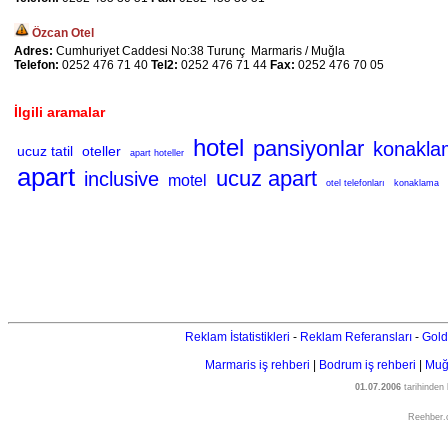
Özcan Otel
Adres:
Cumhuriyet Caddesi No:38 Turunç Marmaris / Muğla
Telefon:
0252 476 71 40
Tel2:
0252 476 71 44
Fax:
0252 476 70 05
İlgili aramalar
hotel
pansiyonlar
konakla
ucuz tatil
oteller
apart hoteller
apart
ucuz apart
inclusive
motel
otel telefonları
konaklama
Reklam İstatistikleri
-
Reklam Referansları
-
Gold
Marmaris iş rehberi
|
Bodrum iş rehberi
|
Muğl
01.07.2006
tarihinden
Reehber.c