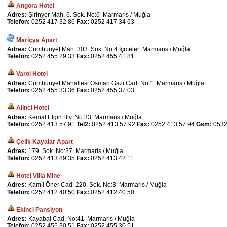
Angora Hotel
Adres:
Şirinyer Mah. 6. Sok. No:6 Marmaris / Muğla
Telefon:
0252 417 32 86
Fax:
0252 417 34 63
Mariçya Apart
Adres:
Cumhuriyet Mah. 303. Sok. No:4 İçmeler Marmaris / Muğla
Telefon:
0252 455 29 33
Fax:
0252 455 41 81
Varol Hotel
Adres:
Cumhuriyet Mahallesi Osman Gazi Cad. No:1 Marmaris / Muğla
Telefon:
0252 455 33 36
Fax:
0252 455 37 03
Alinci Hotel
Adres:
Kemal Elgin Blv. No:33 Marmaris / Muğla
Telefon:
0252 413 57 91
Tel2:
0252 413 57 92
Fax:
0252 413 57 94
Gsm:
0532
Çelik Kayalar Apart
Adres:
179. Sok. No:27 Marmaris / Muğla
Telefon:
0252 413 89 35
Fax:
0252 413 42 11
Hotel Villa Mine
Adres:
Kamil Öner Cad. 220. Sok. No:3 Marmaris / Muğla
Telefon:
0252 412 40 50
Fax:
0252 412 40 50
Ekinci Pansiyon
Adres:
Kayabal Cad. No:41 Marmaris / Muğla
Telefon:
0252 455 30 51
Fax:
0252 455 30 51