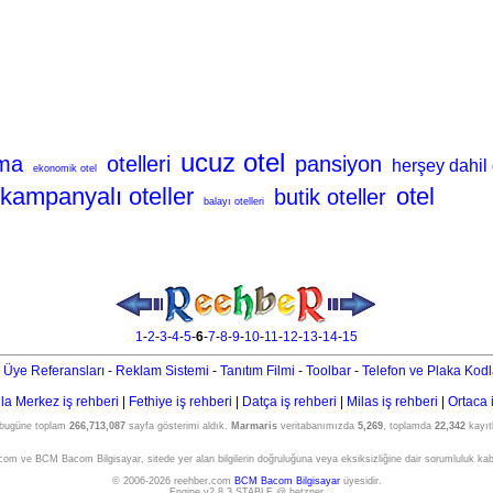
ucuz otel
ma
otelleri
pansiyon
herşey dahil 
ekonomik otel
kampanyalı oteller
otel
butik oteller
balayı otelleri
1
-
2
-
3
-
4
-
5
-
6
-
7
-
8
-
9
-
10
-
11
-
12
-
13
-
14
-
15
 Üye Referansları
-
Reklam Sistemi
-
Tanıtım Filmi
-
Toolbar
-
Telefon ve Plaka Kodl
a Merkez iş rehberi
|
Fethiye iş rehberi
|
Datça iş rehberi
|
Milas iş rehberi
|
Ortaca 
 bugüne toplam
266,713,087
sayfa gösterimi aldık.
Marmaris
veritabanımızda
5,269
, toplamda
22,342
kayıtl
om ve BCM Bacom Bilgisayar, sitede yer alan bilgilerin doğruluğuna veya eksiksizliğine dair sorumluluk ka
© 2006-2026 reehber.com
BCM Bacom Bilgisayar
üyesidir.
Engine v2.8.3 STABLE @ hetzner