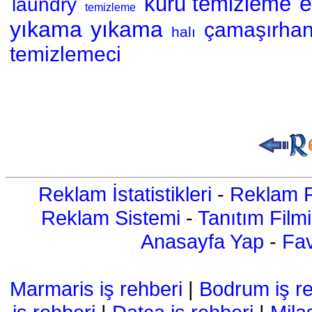
e
kuru temizleme
laundry
temizleme
yıkama
yıkama
çamaşırhan
halı
temizlemeci
Reklam İstatistikleri
-
Reklam R
Reklam Sistemi
-
Tanıtım Filmi
Anasayfa Yap
-
Fav
Marmaris iş rehberi
|
Bodrum iş re