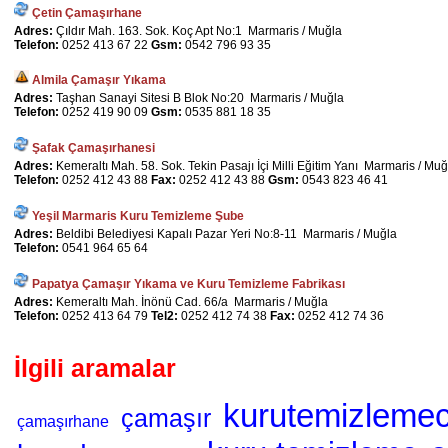
Çetin Çamaşırhane
Adres:
Çıldır Mah. 163. Sok. Koç Apt No:1 Marmaris / Muğla
Telefon:
0252 413 67 22
Gsm:
0542 796 93 35
Almila Çamaşır Yıkama
Adres:
Taşhan Sanayi Sitesi B Blok No:20 Marmaris / Muğla
Telefon:
0252 419 90 09
Gsm:
0535 881 18 35
Şafak Çamaşırhanesi
Adres:
Kemeraltı Mah. 58. Sok. Tekin Pasajı İçi Milli Eğitim Yanı Marmaris / Muğ
Telefon:
0252 412 43 88
Fax:
0252 412 43 88
Gsm:
0543 823 46 41
Yeşil Marmaris Kuru Temizleme Şube
Adres:
Beldibi Belediyesi Kapalı Pazar Yeri No:8-11 Marmaris / Muğla
Telefon:
0541 964 65 64
Papatya Çamaşır Yıkama ve Kuru Temizleme Fabrikası
Adres:
Kemeraltı Mah. İnönü Cad. 66/a Marmaris / Muğla
Telefon:
0252 413 64 79
Tel2:
0252 412 74 38
Fax:
0252 412 74 36
İlgili aramalar
kurutemizlemec
çamaşır
çamaşırhane