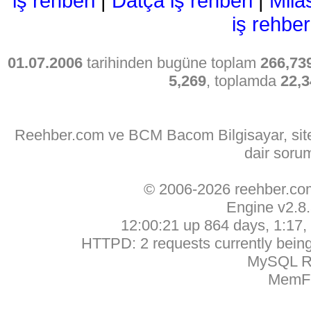
iş rehberi
|
Datça iş rehberi
|
Mila
iş rehber
01.07.2006
tarihinden bugüne toplam
266,73
5,269
, toplamda
22,3
Reehber.com ve BCM Bacom Bilgisayar, sitede
dair soru
© 2006-2026 reehber.c
Engine v2.8
12:00:21 up 864 days, 1:17, 
HTTPD: 2 requests currently being 
MySQL Ru
MemFr