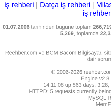
iş rehberi
|
Datça iş rehberi
|
Mila
iş rehber
01.07.2006
tarihinden bugüne toplam
266,71
5,269
, toplamda
22,3
Reehber.com ve BCM Bacom Bilgisayar, sitede
dair soru
© 2006-2026 reehber.c
Engine v2.8
14:11:08 up 863 days, 3:28, 
HTTPD: 5 requests currently being 
MySQL Ru
MemFr