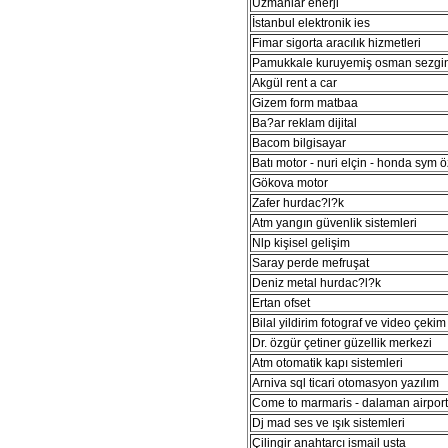
Uzmanlar enerji
İstanbul elektronik ies
Fimar sigorta aracılık hizmetleri
Pamukkale kuruyemiş osman sezgi
Akgül rent a car
Gizem form matbaa
Ba?ar reklam dijital
Bacom bilgisayar
Batı motor - nuri elçin - honda sym ö
Gökova motor
Zafer hurdac?l?k
Atm yangın güvenlik sistemleri
Nlp kişisel gelişim
Saray perde mefruşat
Deniz metal hurdac?l?k
Ertan ofset
Bilal yildirim fotograf ve video çekim
Dr. özgür çetiner güzellik merkezi
Atm otomatik kapı sistemleri
Arniva sql ticari otomasyon yazılım
Come to marmaris - dalaman airport 
Dj mad ses ve ışık sistemleri
Çilingir anahtarcı ismail usta