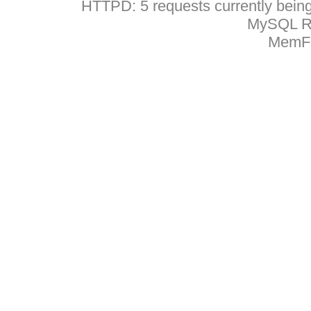
HTTPD: 5 requests currently being 
MySQL Ru
MemFr