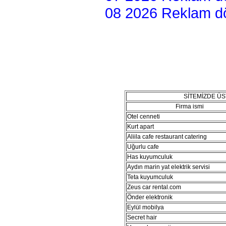
08 2026 Reklam dön
SİTEMİZDE Ü
Firma ismi
Otel cenneti
Kurt apart
Aliila cafe restaurant catering
Uğurlu cafe
Has kuyumculuk
Aydın marin yat elektrik servisi
Teta kuyumculuk
Zeus car rental.com
Önder elektronik
Eylül mobilya
Secret hair