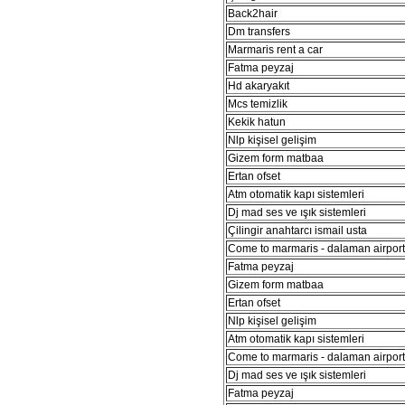
Back2hair
Dm transfers
Marmaris rent a car
Fatma peyzaj
Hd akaryakıt
Mcs temizlik
Kekik hatun
Nlp kişisel gelişim
Gizem form matbaa
Ertan ofset
Atm otomatik kapı sistemleri
Dj mad ses ve ışık sistemleri
Çilingir anahtarcı ismail usta
Come to marmaris - dalaman airport 
Fatma peyzaj
Gizem form matbaa
Ertan ofset
Nlp kişisel gelişim
Atm otomatik kapı sistemleri
Come to marmaris - dalaman airport 
Dj mad ses ve ışık sistemleri
Fatma peyzaj