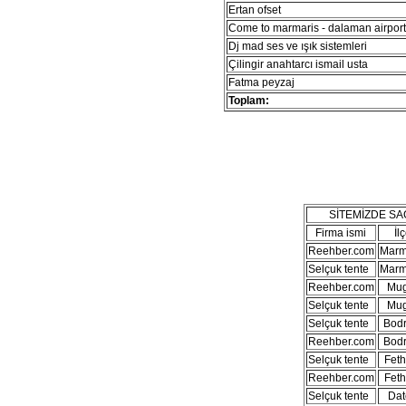
Ertan ofset
Come to marmaris - dalaman airport 
Dj mad ses ve ışık sistemleri
Çilingir anahtarcı ismail usta
Fatma peyzaj
Toplam:
SİTEMİZDE S
Firma ismi
İl
Reehber.com
Marm
Selçuk tente
Marm
Reehber.com
Mug
Selçuk tente
Mug
Selçuk tente
Bod
Reehber.com
Bod
Selçuk tente
Feth
Reehber.com
Feth
Selçuk tente
Dat