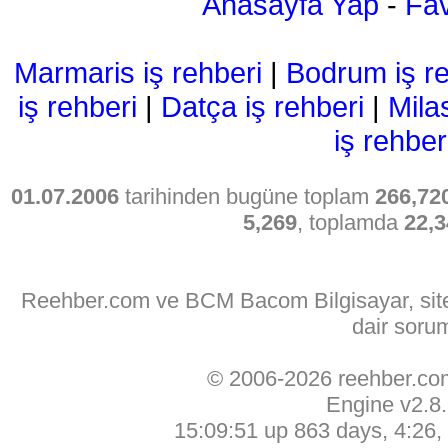
Anasayfa Yap
-
Fav
Marmaris iş rehberi
|
Bodrum iş re
iş rehberi
|
Datça iş rehberi
|
Mila
iş rehber
01.07.2006
tarihinden bugüne toplam
266,72
5,269
, toplamda
22,3
Reehber.com ve BCM Bacom Bilgisayar, sitede
dair soru
© 2006-2026 reehber.c
Engine v2.8
15:09:51 up 863 days, 4:26, 