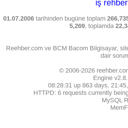
iş rehber
01.07.2006
tarihinden bugüne toplam
266,73
5,269
, toplamda
22,3
Reehber.com ve BCM Bacom Bilgisayar, sitede
dair soru
© 2006-2026 reehber.c
Engine v2.8
08:28:31 up 863 days, 21:45, 
HTTPD: 6 requests currently being 
MySQL Ru
MemFr