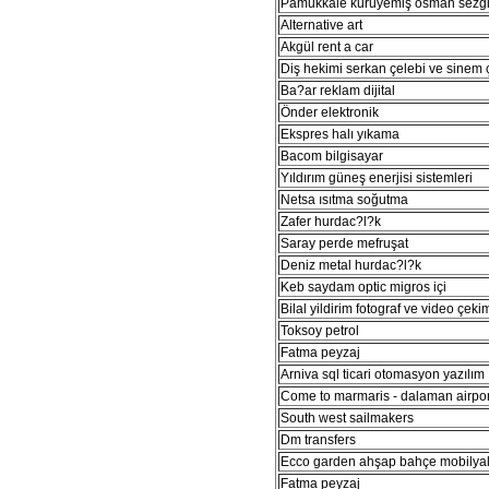
Pamukkale kuruyemiş osman sezg
Alternative art
Akgül rent a car
Diş hekimi serkan çelebi ve sinem 
Ba?ar reklam dijital
Önder elektronik
Ekspres halı yıkama
Bacom bilgisayar
Yıldırım güneş enerjisi sistemleri
Netsa ısıtma soğutma
Zafer hurdac?l?k
Saray perde mefruşat
Deniz metal hurdac?l?k
Keb saydam optic migros içi
Bilal yildirim fotograf ve video çeki
Toksoy petrol
Fatma peyzaj
Arniva sql ticari otomasyon yazılım
Come to marmaris - dalaman airport
South west sailmakers
Dm transfers
Ecco garden ahşap bahçe mobilyal
Fatma peyzaj