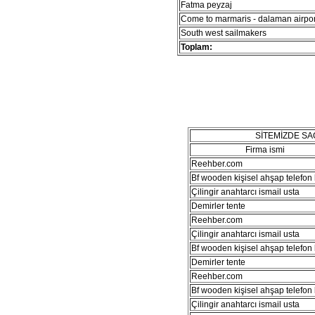
Fatma peyzaj
Come to marmaris - dalaman airport
South west sailmakers
Toplam:
SİTEMİZDE S
Firma ismi
Reehber.com
Bf wooden kişisel ahşap telefon kı
Çilingir anahtarcı ismail usta
Demirler tente
Reehber.com
Çilingir anahtarcı ismail usta
Bf wooden kişisel ahşap telefon kı
Demirler tente
Reehber.com
Bf wooden kişisel ahşap telefon kı
Çilingir anahtarcı ismail usta