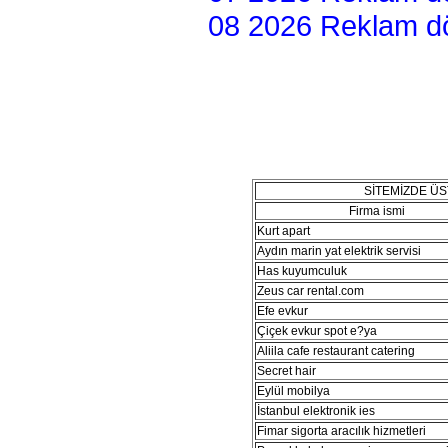
08 2026 Reklam dön
SİTEMİZDE Ü
Firma ismi
Kurt apart
Aydın marin yat elektrik servisi
Has kuyumculuk
Zeus car rental.com
Efe evkur
Çiçek evkur spot e?ya
Aliila cafe restaurant catering
Secret hair
Eylül mobilya
İstanbul elektronik ies
Fimar sigorta aracılık hizmetleri