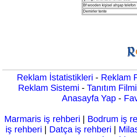
Bf wooden kişisel ahşap telefon kı
Demirler tente
Reklam İstatistikleri
-
Reklam R
Reklam Sistemi
-
Tanıtım Filmi
Anasayfa Yap
-
Fav
Marmaris iş rehberi
|
Bodrum iş re
iş rehberi
|
Datça iş rehberi
|
Mila