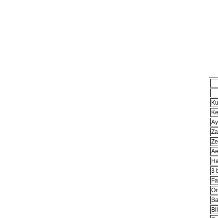
Ku
Ke
Ay
Za
Ze
Ae
Ha
3 
Fa
Ön
Ba
Bil