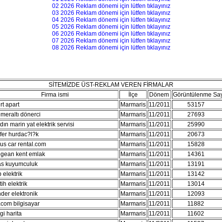
02 2026 Reklam dönemi için lütfen tıklayınız
03 2026 Reklam dönemi için lütfen tıklayınız
04 2026 Reklam dönemi için lütfen tıklayınız
05 2026 Reklam dönemi için lütfen tıklayınız
06 2026 Reklam dönemi için lütfen tıklayınız
07 2026 Reklam dönemi için lütfen tıklayınız
08 2026 Reklam dönemi için lütfen tıklayınız
SİTEMİZDE ÜST-REKLAM VEREN FİRMALAR
Firma ismi
İlçe
Dönem
Görüntülenme Say
rt apart
Marmaris
11/2011
53157
073
meraltı dönerci
Marmaris
11/2011
27693
054
dın marin yat elektrik servisi
Marmaris
11/2011
25990
042
fer hurdac?l?k
Marmaris
11/2011
20673
000
us car rental.com
Marmaris
11/2011
15828
018
gean kent emlak
Marmaris
11/2011
14361
026
s kuyumculuk
Marmaris
11/2011
13191
024
b elektrik
Marmaris
11/2011
13142
000
tih elektrik
Marmaris
11/2011
13014
024
der elektronik
Marmaris
11/2011
12093
041
com bilgisayar
Marmaris
11/2011
11882
020
gi harita
Marmaris
11/2011
11602
000