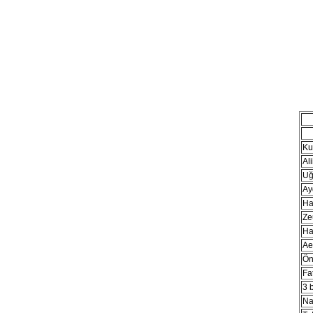
Ku
Ali
Uğ
Ayd
Ha
Ze
Ha
Ae
Ön
Fat
3 b
Na