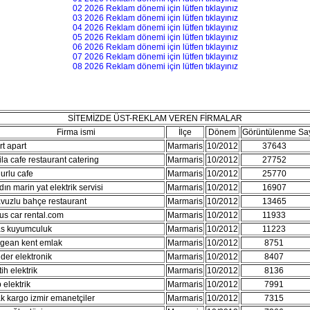
02 2026 Reklam dönemi için lütfen tıklayınız
03 2026 Reklam dönemi için lütfen tıklayınız
04 2026 Reklam dönemi için lütfen tıklayınız
05 2026 Reklam dönemi için lütfen tıklayınız
06 2026 Reklam dönemi için lütfen tıklayınız
07 2026 Reklam dönemi için lütfen tıklayınız
08 2026 Reklam dönemi için lütfen tıklayınız
SİTEMİZDE ÜST-REKLAM VEREN FİRMALAR
Firma ismi
İlçe
Dönem
Görüntülenme Say
rt apart
Marmaris
10/2012
37643
068
ila cafe restaurant catering
Marmaris
10/2012
27752
029
urlu cafe
Marmaris
10/2012
25770
000
ın marin yat elektrik servisi
Marmaris
10/2012
16907
039
vuzlu bahçe restaurant
Marmaris
10/2012
13465
026
us car rental.com
Marmaris
10/2012
11933
013
s kuyumculuk
Marmaris
10/2012
11223
021
gean kent emlak
Marmaris
10/2012
8751
008
der elektronik
Marmaris
10/2012
8407
018
ih elektrik
Marmaris
10/2012
8136
015
 elektrik
Marmaris
10/2012
7991
000
k kargo izmir emanetçiler
Marmaris
10/2012
7315
024