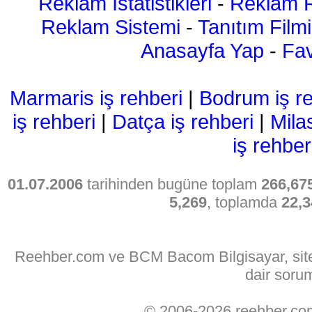
Reklam İstatistikleri
-
Reklam R
Reklam Sistemi
-
Tanıtım Filmi
Anasayfa Yap
-
Fav
Marmaris iş rehberi
|
Bodrum iş re
iş rehberi
|
Datça iş rehberi
|
Mila
iş rehber
01.07.2006
tarihinden bugüne toplam
266,67
5,269
, toplamda
22,3
Reehber.com ve BCM Bacom Bilgisayar, sitede
dair soru
© 2006-2026 reehber.c