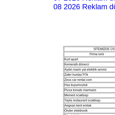
08 2026 Reklam dön
SİTEMİZDE Ü
Firma ismi
Kurt apart
Kemeraltı dönerci
Aydın marin yat elektrik servisi
Zafer hurdac?l?k
Zeus car rental.com
Has kuyumculuk
Pizza tomato marmaris
Memed ocakbaşı
Yayla restaurant ocakbaşı
Aegean kent emlak
Önder elektronik