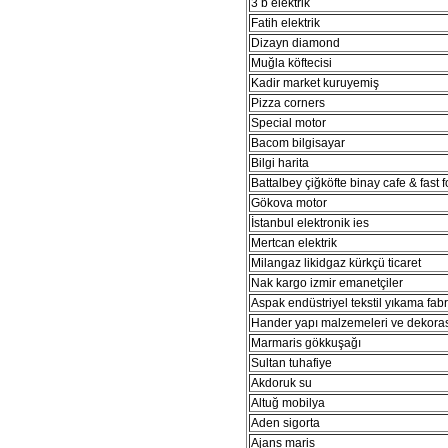
3 b elektrik
Fatih elektrik
Dizayn diamond
Muğla köftecisi
Kadir market kuruyemiş
Pizza corners
Special motor
Bacom bilgisayar
Bilgi harita
Battalbey çiğköfte binay cafe & fast 
Gökova motor
İstanbul elektronik ies
Mertcan elektrik
Milangaz likidgaz kürkçü ticaret
Nak kargo izmir emanetçiler
Aspak endüstriyel tekstil yıkama fabr
Hander yapı malzemeleri ve dekora
Marmaris gökkuşağı
Sultan tuhafiye
Akdoruk su
Altuğ mobilya
Aden sigorta
Ajans maris