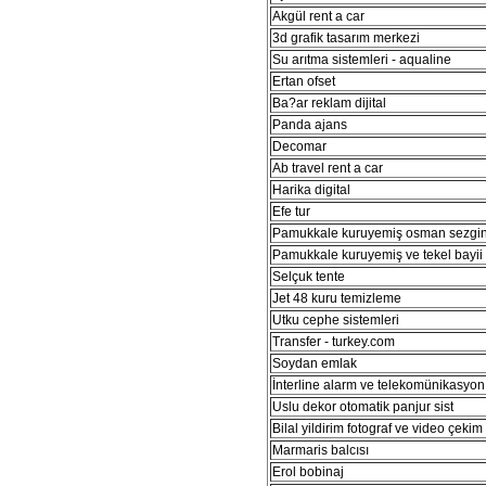
Akgül rent a car
3d grafik tasarım merkezi
Su arıtma sistemleri - aqualine
Ertan ofset
Ba?ar reklam dijital
Panda ajans
Decomar
Ab travel rent a car
Harika digital
Efe tur
Pamukkale kuruyemiş osman sezgi
Pamukkale kuruyemiş ve tekel bayii
Selçuk tente
Jet 48 kuru temizleme
Utku cephe sistemleri
Transfer - turkey.com
Soydan emlak
İnterline alarm ve telekomünikasyon 
Uslu dekor otomatik panjur sist
Bilal yildirim fotograf ve video çekim
Marmaris balcısı
Erol bobinaj