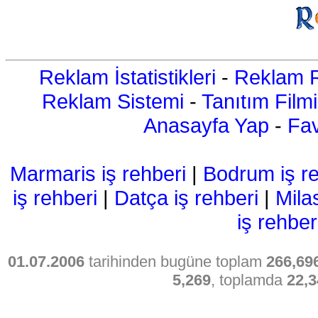
Reklam İstatistikleri
-
Reklam R
Reklam Sistemi
-
Tanıtım Filmi
Anasayfa Yap
-
Fav
Marmaris iş rehberi
|
Bodrum iş re
iş rehberi
|
Datça iş rehberi
|
Mila
iş rehber
01.07.2006
tarihinden bugüne toplam
266,69
5,269
, toplamda
22,3