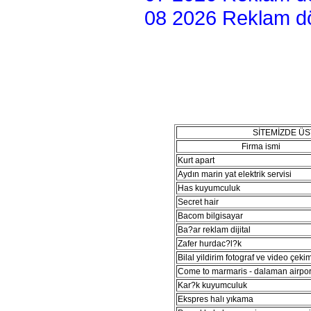
08 2026 Reklam dön
SİTEMİZDE Ü
Firma ismi
Kurt apart
Aydın marin yat elektrik servisi
Has kuyumculuk
Secret hair
Bacom bilgisayar
Ba?ar reklam dijital
Zafer hurdac?l?k
Bilal yildirim fotograf ve video çeki
Come to marmaris - dalaman airport
Kar?k kuyumculuk
Ekspres halı yıkama