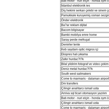
Batı motor - nuri elçin - honda sym ö
İstanbul elektronik ies
Diş hekimi serkan çelebi ve sinem ç
Pamukkale kuruyemiş osman sezgi
Önder elektronik
Ba?ar reklam dijital
Bacom bilgisayar
Bambi mobilya emre home
Saray perde mefruşat
Demirler tente
Keb saydam optic migros içi
Ekspres halı yıkama
Zafer hurdac?l?k
Bilal yildirim fotograf ve video çekim
Deniz metal hurdac?l?k
South west sailmakers
Come to marmaris - dalaman airport 
Dm transfers
Çilingir anahtarcı ismail usta
Arniva sql ticari otomasyon yazılım
Batı motor - nuri elçin - honda sym ö
Çilingir anahtarcı ismail usta
Come to marmaris - dalaman airport 