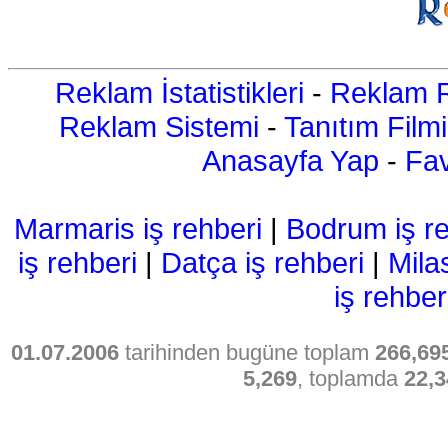
Reklam İstatistikleri
-
Reklam R
Reklam Sistemi
-
Tanıtım Filmi
Anasayfa Yap
-
Fav
Marmaris iş rehberi
|
Bodrum iş re
iş rehberi
|
Datça iş rehberi
|
Mila
iş rehber
01.07.2006
tarihinden bugüne toplam
266,69
5,269
, toplamda
22,3