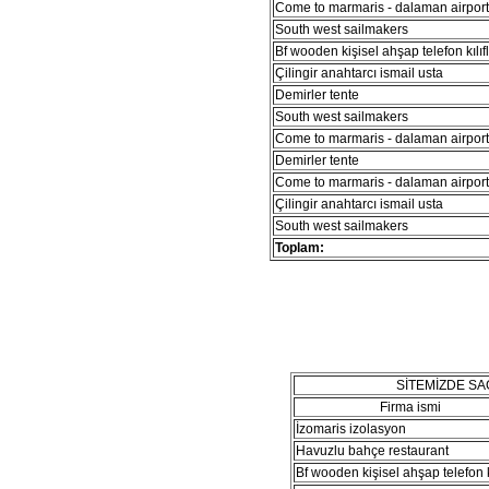
Come to marmaris - dalaman airport 
South west sailmakers
Bf wooden kişisel ahşap telefon kılıfl
Çilingir anahtarcı ismail usta
Demirler tente
South west sailmakers
Come to marmaris - dalaman airport 
Demirler tente
Come to marmaris - dalaman airport 
Çilingir anahtarcı ismail usta
South west sailmakers
Toplam:
SİTEMİZDE S
Firma ismi
İzomaris izolasyon
Havuzlu bahçe restaurant
Bf wooden kişisel ahşap telefon kı