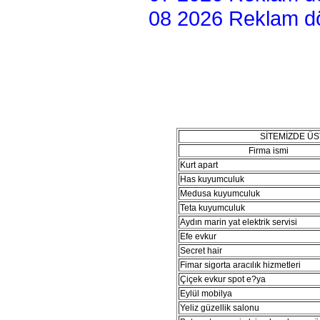
08 2026 Reklam dön
SİTEMİZDE Ü
Firma ismi
Kurt apart
Has kuyumculuk
Medusa kuyumculuk
Teta kuyumculuk
Aydın marin yat elektrik servisi
Efe evkur
Secret hair
Fimar sigorta aracılık hizmetleri
Çiçek evkur spot e?ya
Eylül mobilya
Yeliz güzellik salonu