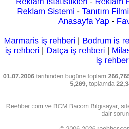
Reklam İstatistikleri
-
Reklam R
Reklam Sistemi
-
Tanıtım Filmi
Anasayfa Yap
-
Fav
Marmaris iş rehberi
|
Bodrum iş re
iş rehberi
|
Datça iş rehberi
|
Mila
iş rehber
01.07.2006
tarihinden bugüne toplam
266,76
5,269
, toplamda
22,3
Reehber.com ve BCM Bacom Bilgisayar, sitede
dair soru
© 2006-2026 reehber.c