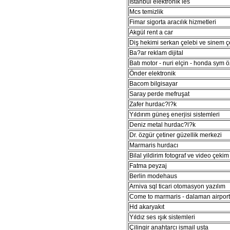
İstanbul elektronik ies
Mcs temizlik
Fimar sigorta aracılık hizmetleri
Akgül rent a car
Diş hekimi serkan çelebi ve sinem ç
Ba?ar reklam dijital
Batı motor - nuri elçin - honda sym ö
Önder elektronik
Bacom bilgisayar
Saray perde mefruşat
Zafer hurdac?l?k
Yıldırım güneş enerjisi sistemleri
Deniz metal hurdac?l?k
Dr. özgür çetiner güzellik merkezi
Marmaris hurdacı
Bilal yildirim fotograf ve video çekim
Fatma peyzaj
Berlin modehaus
Arniva sql ticari otomasyon yazılım
Come to marmaris - dalaman airport 
Hd akaryakıt
Yıldız ses ışık sistemleri
Çilingir anahtarcı ismail usta