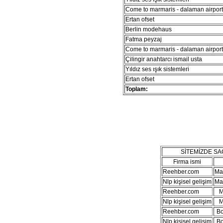
Come to marmaris - dalaman airport 
Ertan ofset
Berlin modehaus
Fatma peyzaj
Come to marmaris - dalaman airport 
Çilingir anahtarcı ismail usta
Yıldız ses ışık sistemleri
Ertan ofset
Toplam:
SİTEMİZDE S
Firma ismi
Reehber.com
Ma
Nlp kişisel gelişim
Ma
Reehber.com
M
Nlp kişisel gelişim
M
Reehber.com
B
Nlp kişisel gelişim
B