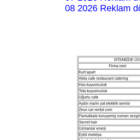
08 2026 Reklam dön
SİTEMİZDE Ü
Firma ismi
Kurt apart
Aliila cafe restaurant catering
Has kuyumculuk
Teta kuyumculuk
Uğurlu cafe
Aydın marin yat elektrik servisi
Zeus car rental.com
Pamukkale kuruyemiş osman sezgi
Secret hair
Uzmanlar enerji
Eylül mobilya