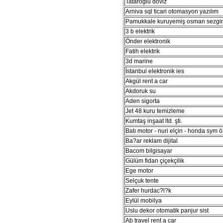
Tataroğlu döviz
Arniva sql ticari otomasyon yazılım
Pamukkale kuruyemiş osman sezgi
3 b elektrik
Önder elektronik
Fatih elektrik
3d marine
İstanbul elektronik ies
Akgül rent a car
Akdoruk su
Aden sigorta
Jet 48 kuru temizleme
Kumtaş inşaat ltd. şti.
Batı motor - nuri elçin - honda sym ö
Ba?ar reklam dijital
Bacom bilgisayar
Gülüm fidan çiçekçilik
Ege motor
Selçuk tente
Zafer hurdac?l?k
Eylül mobilya
Uslu dekor otomatik panjur sist
Ab travel rent a car