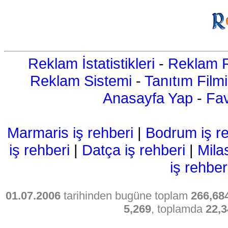
Reklam İstatistikleri
-
Reklam R
Reklam Sistemi
-
Tanıtım Filmi
Anasayfa Yap
-
Fav
Marmaris iş rehberi
|
Bodrum iş re
iş rehberi
|
Datça iş rehberi
|
Mila
iş rehber
01.07.2006
tarihinden bugüne toplam
266,68
5,269
, toplamda
22,3