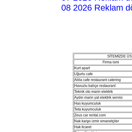
08 2026 Reklam dön
SİTEMİZDE Ü
Firma ismi
Kurt apart
Uğurlu cafe
Aliila cafe restaurant catering
Havuzlu bahçe restaurant
Teknik oto marin elektrik
Aydın marin yat elektrik servisi
Has kuyumculuk
Teta kuyumculuk
Zeus car rental.com
Nak kargo izmir emanetçiler
Hak ticaret