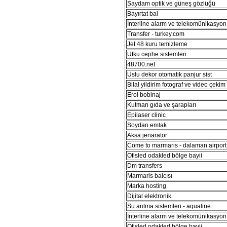
Saydam optik ve güneş gözlüğü
Bayırtat bal
İnterline alarm ve telekomünikasyon 
Transfer - turkey.com
Jet 48 kuru temizleme
Utku cephe sistemleri
48700.net
Uslu dekor otomatik panjur sist
Bilal yildirim fotograf ve video çekim
Erol bobinaj
Kutman gıda ve şarapları
Epilaser clinic
Soydan emlak
Aksa jenarator
Come to marmaris - dalaman airport 
Ofisled odakled bölge bayii
Dm transfers
Marmaris balcısı
Marka hosting
Dijital elektronik
Su arıtma sistemleri - aqualine
İnterline alarm ve telekomünikasyon 
Ofisled odakled bölge bayii