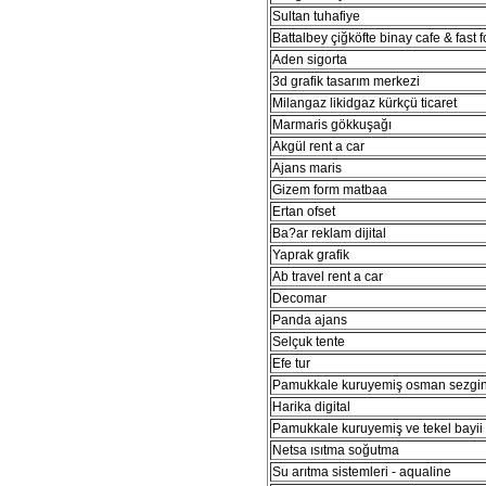
Sultan tuhafiye
Battalbey çiğköfte binay cafe & fast 
Aden sigorta
3d grafik tasarım merkezi
Milangaz likidgaz kürkçü ticaret
Marmaris gökkuşağı
Akgül rent a car
Ajans maris
Gizem form matbaa
Ertan ofset
Ba?ar reklam dijital
Yaprak grafik
Ab travel rent a car
Decomar
Panda ajans
Selçuk tente
Efe tur
Pamukkale kuruyemiş osman sezgi
Harika digital
Pamukkale kuruyemiş ve tekel bayii
Netsa ısıtma soğutma
Su arıtma sistemleri - aqualine