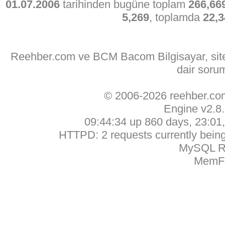
01.07.2006
tarihinden bugüne toplam
266,66
5,269
, toplamda
22,3
Reehber.com ve BCM Bacom Bilgisayar, sitede
dair soru
© 2006-2026 reehber.c
Engine v2.8
09:44:34 up 860 days, 23:01, 
HTTPD: 2 requests currently being 
MySQL Ru
MemFr