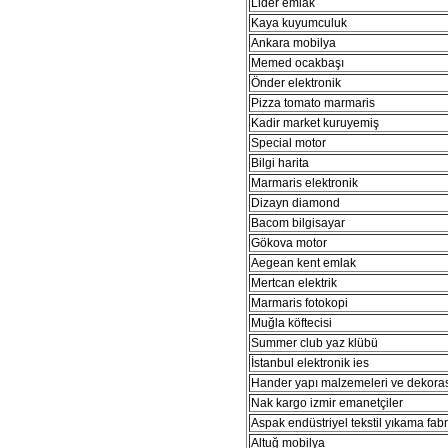
Lider emlak
Kaya kuyumculuk
Ankara mobilya
Memed ocakbaşı
Önder elektronik
Pizza tomato marmaris
Kadir market kuruyemiş
Special motor
Bilgi harita
Marmaris elektronik
Dizayn diamond
Bacom bilgisayar
Gökova motor
Aegean kent emlak
Mertcan elektrik
Marmaris fotokopi
Muğla köftecisi
Summer club yaz klübü
İstanbul elektronik ies
Hander yapı malzemeleri ve dekora
Nak kargo izmir emanetçiler
Aspak endüstriyel tekstil yıkama fabr
Altuğ mobilya