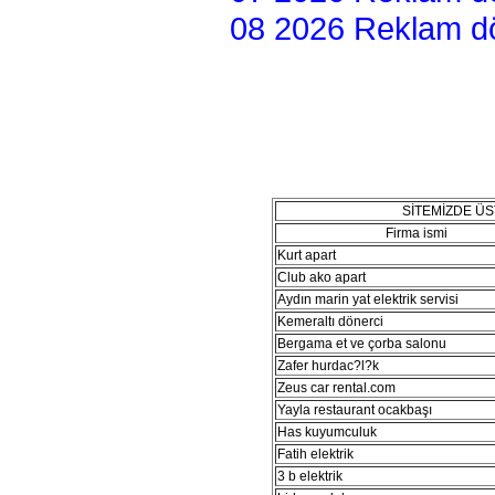
08 2026 Reklam dön
SİTEMİZDE Ü
Firma ismi
Kurt apart
Club ako apart
Aydın marin yat elektrik servisi
Kemeraltı dönerci
Bergama et ve çorba salonu
Zafer hurdac?l?k
Zeus car rental.com
Yayla restaurant ocakbaşı
Has kuyumculuk
Fatih elektrik
3 b elektrik