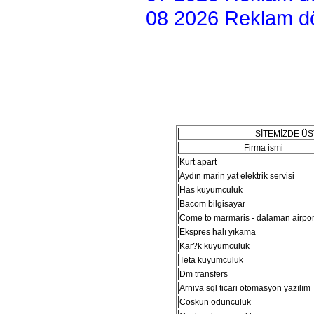
08 2026 Reklam dön
SİTEMİZDE Ü
Firma ismi
Kurt apart
Aydın marin yat elektrik servisi
Has kuyumculuk
Bacom bilgisayar
Come to marmaris - dalaman airport
Ekspres halı yıkama
Kar?k kuyumculuk
Teta kuyumculuk
Dm transfers
Arniva sql ticari otomasyon yazılım
Coskun odunculuk