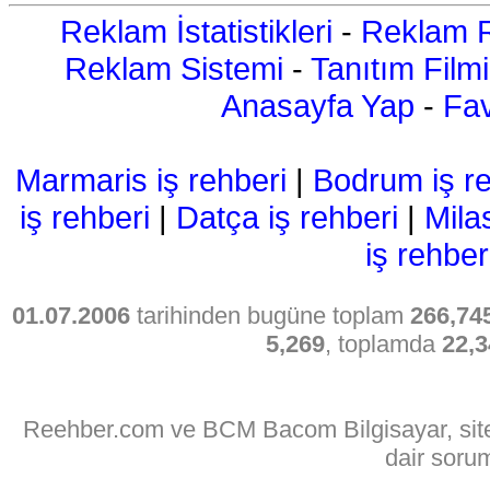
Reklam İstatistikleri
-
Reklam R
Reklam Sistemi
-
Tanıtım Filmi
Anasayfa Yap
-
Fav
Marmaris iş rehberi
|
Bodrum iş re
iş rehberi
|
Datça iş rehberi
|
Mila
iş rehber
01.07.2006
tarihinden bugüne toplam
266,74
5,269
, toplamda
22,3
Reehber.com ve BCM Bacom Bilgisayar, sitede
dair soru