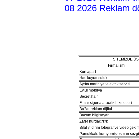
08 2026 Reklam dön
SİTEMİZDE Ü
Firma ismi
Kurt apart
Has kuyumculuk
Aydın marin yat elektrik servisi
Eylül mobilya
Secret hair
Fimar sigorta aracılık hizmetleri
Ba?ar reklam dijital
Bacom bilgisayar
Zafer hurdac?l?k
Bilal yildirim fotograf ve video çeki
Pamukkale kuruyemiş osman sezg