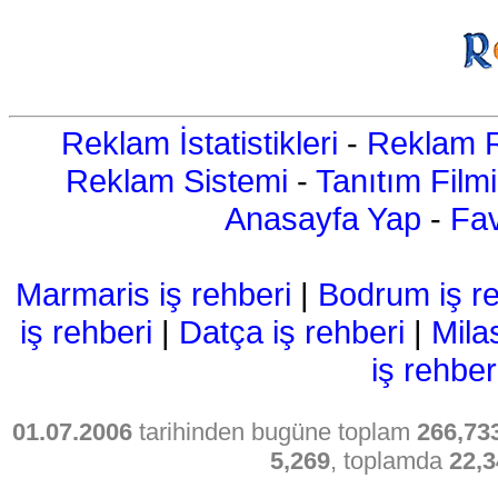
Reklam İstatistikleri
-
Reklam R
Reklam Sistemi
-
Tanıtım Filmi
Anasayfa Yap
-
Fav
Marmaris iş rehberi
|
Bodrum iş re
iş rehberi
|
Datça iş rehberi
|
Mila
iş rehber
01.07.2006
tarihinden bugüne toplam
266,73
5,269
, toplamda
22,3