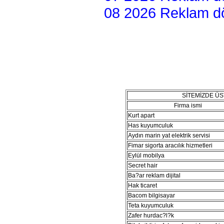
08 2026 Reklam dön
SİTEMİZDE Ü
Firma ismi
Kurt apart
Has kuyumculuk
Aydın marin yat elektrik servisi
Fimar sigorta aracılık hizmetleri
Eylül mobilya
Secret hair
Ba?ar reklam dijital
Hak ticaret
Bacom bilgisayar
Teta kuyumculuk
Zafer hurdac?l?k