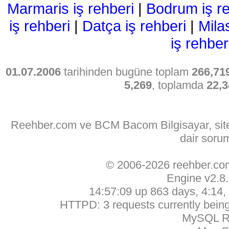
Marmaris iş rehberi
|
Bodrum iş re
iş rehberi
|
Datça iş rehberi
|
Mila
iş rehber
01.07.2006
tarihinden bugüne toplam
266,71
5,269
, toplamda
22,3
Reehber.com ve BCM Bacom Bilgisayar, sitede
dair soru
© 2006-2026 reehber.c
Engine v2.8
14:57:09 up 863 days, 4:14, 
HTTPD: 3 requests currently being 
MySQL Ru