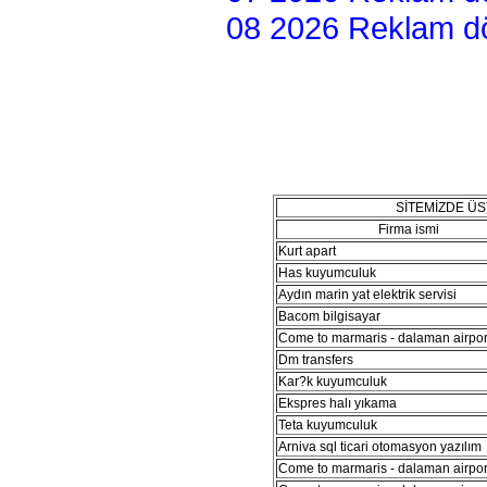
08 2026 Reklam dön
SİTEMİZDE Ü
Firma ismi
Kurt apart
Has kuyumculuk
Aydın marin yat elektrik servisi
Bacom bilgisayar
Come to marmaris - dalaman airport
Dm transfers
Kar?k kuyumculuk
Ekspres halı yıkama
Teta kuyumculuk
Arniva sql ticari otomasyon yazılım
Come to marmaris - dalaman airport