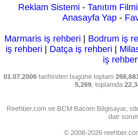
Reklam Sistemi
-
Tanıtım Filmi
Anasayfa Yap
-
Fav
Marmaris iş rehberi
|
Bodrum iş re
iş rehberi
|
Datça iş rehberi
|
Mila
iş rehber
01.07.2006
tarihinden bugüne toplam
266,68
5,269
, toplamda
22,3
Reehber.com ve BCM Bacom Bilgisayar, sitede
dair soru
© 2006-2026 reehber.c