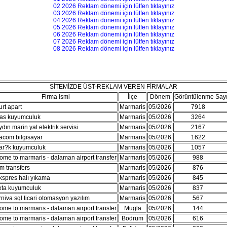
02 2026 Reklam dönemi için lütfen tıklayınız
03 2026 Reklam dönemi için lütfen tıklayınız
04 2026 Reklam dönemi için lütfen tıklayınız
05 2026 Reklam dönemi için lütfen tıklayınız
06 2026 Reklam dönemi için lütfen tıklayınız
07 2026 Reklam dönemi için lütfen tıklayınız
08 2026 Reklam dönemi için lütfen tıklayınız
SİTEMİZDE ÜST-REKLAM VEREN FİRMALAR
Firma ismi
İlçe
Dönem
Görüntülenme Sayı
urt apart
Marmaris
05/2026
7918
054
as kuyumculuk
Marmaris
05/2026
3264
030
ydın marin yat elektrik servisi
Marmaris
05/2026
2167
043
acom bilgisayar
Marmaris
05/2026
1622
057
ar?k kuyumculuk
Marmaris
05/2026
1057
046
ome to marmaris - dalaman airport transfer
Marmaris
05/2026
988
027
m transfers
Marmaris
05/2026
876
032
kspres halı yıkama
Marmaris
05/2026
845
000
eta kuyumculuk
Marmaris
05/2026
837
020
rniva sql ticari otomasyon yazılım
Marmaris
05/2026
567
023
ome to marmaris - dalaman airport transfer
Mugla
05/2026
144
000
ome to marmaris - dalaman airport transfer
Bodrum
05/2026
616
000