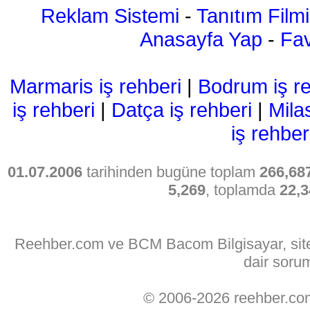
Reklam Sistemi
-
Tanıtım Filmi
Anasayfa Yap
-
Fav
Marmaris iş rehberi
|
Bodrum iş re
iş rehberi
|
Datça iş rehberi
|
Mila
iş rehber
01.07.2006
tarihinden bugüne toplam
266,68
5,269
, toplamda
22,3
Reehber.com ve BCM Bacom Bilgisayar, sitede
dair soru
© 2006-2026 reehber.c