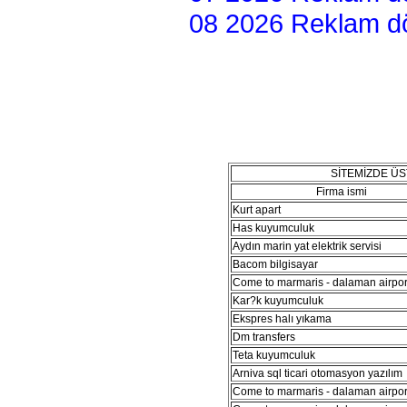
08 2026 Reklam dön
SİTEMİZDE Ü
Firma ismi
Kurt apart
Has kuyumculuk
Aydın marin yat elektrik servisi
Bacom bilgisayar
Come to marmaris - dalaman airport
Kar?k kuyumculuk
Ekspres halı yıkama
Dm transfers
Teta kuyumculuk
Arniva sql ticari otomasyon yazılım
Come to marmaris - dalaman airport