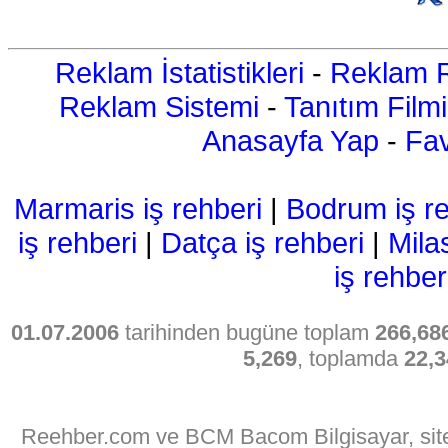
Reklam İstatistikleri
-
Reklam R
Reklam Sistemi
-
Tanıtım Filmi
Anasayfa Yap
-
Fav
Marmaris iş rehberi
|
Bodrum iş re
iş rehberi
|
Datça iş rehberi
|
Mila
iş rehber
01.07.2006
tarihinden bugüne toplam
266,68
5,269
, toplamda
22,3
Reehber.com ve BCM Bacom Bilgisayar, sitede