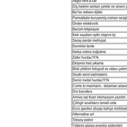
Akgül rent a car
Diş hekimi serkan çelebi ve sinem 
Ba?ar reklam dijital
Pamukkale kuruyemiş osman sezg
Önder elektronik
Bacom bilgisayar
Keb saydam optic migros içi
Saray perde mefruşat
Demirler tente
Netsa ısıtma soğutma
Zafer hurdac?l?k
Ekspres halı yıkama
Bilal yildirim fotograf ve video çeki
South west sailmakers
Deniz metal hurdac?l?k
Come to marmaris - dalaman airport
Dm transfers
Arniva sql ticari otomasyon yazılım
Çilingir anahtarcı ismail usta
Ecco garden ahşap bahçe mobilyal
Alternative art
Toksoy petrol
Yıldırım güneş enerjisi sistemleri