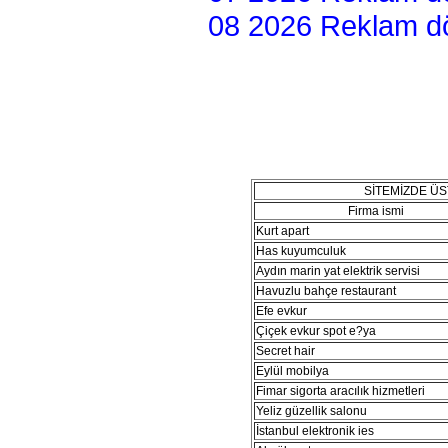
08 2026 Reklam dön
SİTEMİZDE Ü
Firma ismi
Kurt apart
Has kuyumculuk
Aydın marin yat elektrik servisi
Havuzlu bahçe restaurant
Efe evkur
Çiçek evkur spot e?ya
Secret hair
Eylül mobilya
Fimar sigorta aracılık hizmetleri
Yeliz güzellik salonu
İstanbul elektronik ies