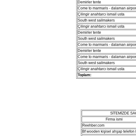
Demirler tente
Come to marmaris - dalaman airport
Çilingir anahtarcı ismail usta
South west sailmakers
Çilingir anahtarcı ismail usta
Demirler tente
South west sailmakers
Come to marmaris - dalaman airport
Demirler tente
Come to marmaris - dalaman airport
South west sailmakers
Çilingir anahtarcı ismail usta
Toplam:
SİTEMİZDE S
Firma ismi
Reehber.com
Bf wooden kişisel ahşap telefon kı