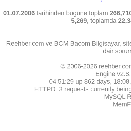
01.07.2006
tarihinden bugüne toplam
266,71
5,269
, toplamda
22,3
Reehber.com ve BCM Bacom Bilgisayar, sitede
dair soru
© 2006-2026 reehber.c
Engine v2.8
04:51:29 up 862 days, 18:08, 
HTTPD: 3 requests currently being 
MySQL Ru
MemFr