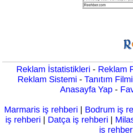
Reehber.com
Reklam İstatistikleri
-
Reklam R
Reklam Sistemi
-
Tanıtım Filmi
Anasayfa Yap
-
Fav
Marmaris iş rehberi
|
Bodrum iş re
iş rehberi
|
Datça iş rehberi
|
Mila
iş rehber