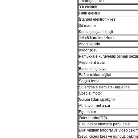
Tataroğlu döviz
3 b elektrik
Fatih elektrik
İstanbul elektronik ies
3d marine
Kumtaş inşaat ltd. şti.
Jet 48 kuru temizleme
Aden sigorta
Akdoruk su
Pamukkale kuruyemiş osman sezg
Akgül rent a car
Bacom bilgisayar
Ba?ar reklam dijital
Selçuk tente
Su arıtma sistemleri - aqualine
Special motor
Gülüm fidan çiçekçilik
Ab travel rent a car
Ege motor
Zafer hurdac?l?k
Uslu dekor otomatik panjur sist
Bilal yildirim fotograf ve video çeki
Sevgi çiçeği kreş ve gündüz bakım