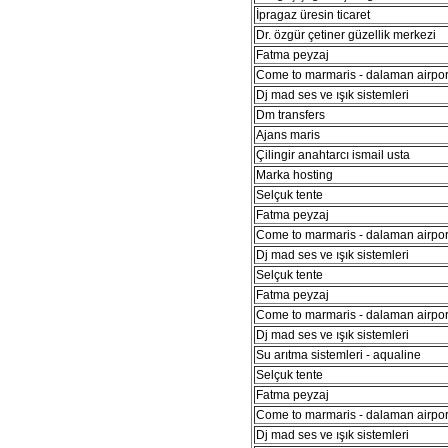
İpragaz üresin ticaret
Dr. özgür çetiner güzellik merkezi
Fatma peyzaj
Come to marmaris - dalaman airport
Dj mad ses ve ışık sistemleri
Dm transfers
Ajans maris
Çilingir anahtarcı ismail usta
Marka hosting
Selçuk tente
Fatma peyzaj
Come to marmaris - dalaman airport
Dj mad ses ve ışık sistemleri
Selçuk tente
Fatma peyzaj
Come to marmaris - dalaman airport
Dj mad ses ve ışık sistemleri
Su arıtma sistemleri - aqualine
Selçuk tente
Fatma peyzaj
Come to marmaris - dalaman airport
Dj mad ses ve ışık sistemleri