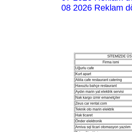
08 2026 Reklam dön
SİTEMİZDE Ü
Firma ismi
Uğurlu cafe
Kurt apart
Aliila cafe restaurant catering
Havuzlu bahçe restaurant
Aydın marin yat elektrik servisi
Nak kargo izmir emanetçiler
Zeus car rental.com
Teknik oto marin elektrik
Hak ticaret
Önder elektronik
Arniva sql ticari otomasyon yazılım