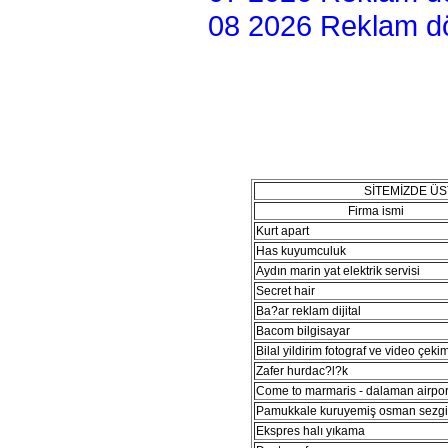
08 2026 Reklam dön
SİTEMİZDE Ü
Firma ismi
Kurt apart
Has kuyumculuk
Aydın marin yat elektrik servisi
Secret hair
Ba?ar reklam dijital
Bacom bilgisayar
Bilal yildirim fotograf ve video çeki
Zafer hurdac?l?k
Come to marmaris - dalaman airport
Pamukkale kuruyemiş osman sezg
Ekspres halı yıkama