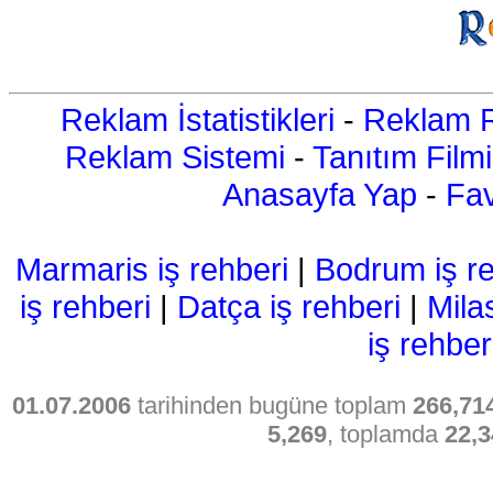
Reklam İstatistikleri
-
Reklam R
Reklam Sistemi
-
Tanıtım Filmi
Anasayfa Yap
-
Fav
Marmaris iş rehberi
|
Bodrum iş re
iş rehberi
|
Datça iş rehberi
|
Mila
iş rehber
01.07.2006
tarihinden bugüne toplam
266,71
5,269
, toplamda
22,3