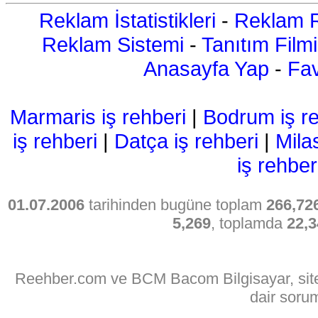
Reklam İstatistikleri
-
Reklam R
Reklam Sistemi
-
Tanıtım Filmi
Anasayfa Yap
-
Fav
Marmaris iş rehberi
|
Bodrum iş re
iş rehberi
|
Datça iş rehberi
|
Mila
iş rehber
01.07.2006
tarihinden bugüne toplam
266,72
5,269
, toplamda
22,3
Reehber.com ve BCM Bacom Bilgisayar, sitede
dair soru