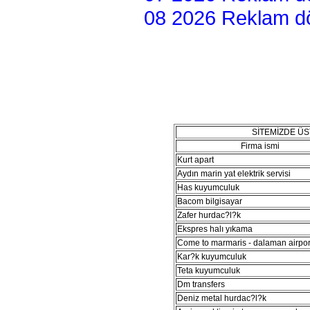
08 2026 Reklam dön
SİTEMİZDE Ü
Firma ismi
Kurt apart
Aydın marin yat elektrik servisi
Has kuyumculuk
Bacom bilgisayar
Zafer hurdac?l?k
Ekspres halı yıkama
Come to marmaris - dalaman airport
Kar?k kuyumculuk
Teta kuyumculuk
Dm transfers
Deniz metal hurdac?l?k