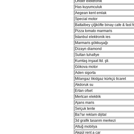
Önder elektronik
Has kuyumculuk
Aegean kent emlak
Special motor
Battalbey çiğköfte binay cafe & fast 
Pizza tomato marmaris
İstanbul elektronik ies
Marmaris gökkuşağı
Dizayn diamond
Sultan tuhafiye
Kumtaş inşaat ltd. şti.
Gökova motor
Aden sigorta
Milangaz likidgaz kürkçü ticaret
Akdoruk su
Ertan ofset
Mertcan elektrik
Ajans maris
Selçuk tente
Ba?ar reklam dijital
3d grafik tasarım merkezi
Altuğ mobilya
Akgül rent a car