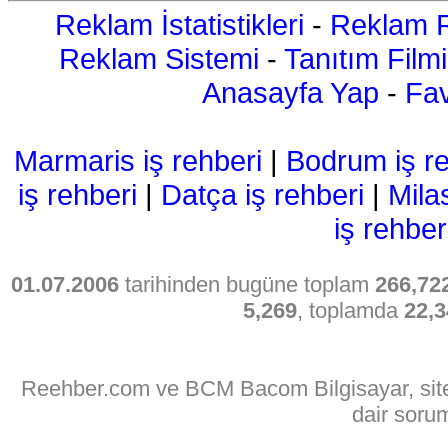
Reklam İstatistikleri
-
Reklam R
Reklam Sistemi
-
Tanıtım Filmi
Anasayfa Yap
-
Fav
Marmaris iş rehberi
|
Bodrum iş re
iş rehberi
|
Datça iş rehberi
|
Mila
iş rehber
01.07.2006
tarihinden bugüne toplam
266,72
5,269
, toplamda
22,3
Reehber.com ve BCM Bacom Bilgisayar, sitede
dair soru