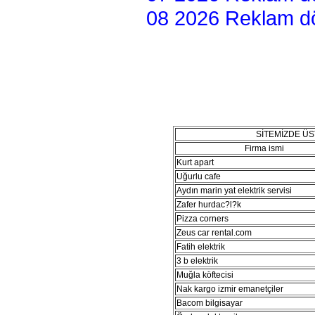
08 2026 Reklam dön
SİTEMİZDE Ü
Firma ismi
Kurt apart
Uğurlu cafe
Aydın marin yat elektrik servisi
Zafer hurdac?l?k
Pizza corners
Zeus car rental.com
Fatih elektrik
3 b elektrik
Muğla köftecisi
Nak kargo izmir emanetçiler
Bacom bilgisayar