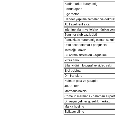
Kadir market kuruyemiş
Panda ajans
Ege motor
Hander yapı malzemeleri ve dekora
Ab travel rent a car
İnterline alarm ve telekomünikasyon 
Summer club yaz klübü
Pamukkale kuruyemiş osman sezgi
Uslu dekor otomatik panjur sist
Tataroğlu döviz
Su arıtma sistemleri - aqualine
Pizza timo
Bilal yildirim fotograf ve video çekim
Erol bobinaj
Dm transfers
Kutman gıda ve şarapları
48700.net
Marmaris balcısı
Come to marmaris - dalaman airport 
Dr. özgür çetiner güzellik merkezi
Marka hosting
Epilaser clinic