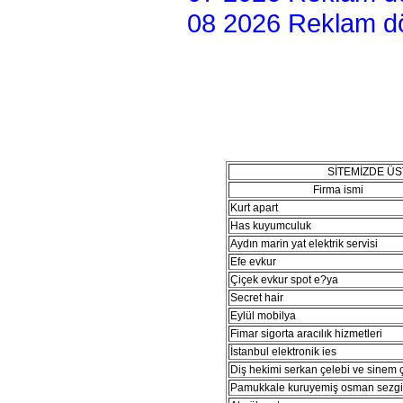
08 2026 Reklam dön
SİTEMİZDE Ü
Firma ismi
Kurt apart
Has kuyumculuk
Aydın marin yat elektrik servisi
Efe evkur
Çiçek evkur spot e?ya
Secret hair
Eylül mobilya
Fimar sigorta aracılık hizmetleri
İstanbul elektronik ies
Diş hekimi serkan çelebi ve sinem 
Pamukkale kuruyemiş osman sezg