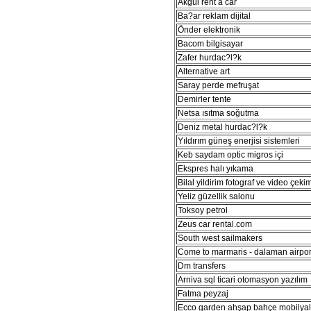
Akgül rent a car
Ba?ar reklam dijital
Önder elektronik
Bacom bilgisayar
Zafer hurdac?l?k
Alternative art
Saray perde mefruşat
Demirler tente
Netsa ısıtma soğutma
Deniz metal hurdac?l?k
Yıldırım güneş enerjisi sistemleri
Keb saydam optic migros içi
Ekspres halı yıkama
Bilal yildirim fotograf ve video çeki
Yeliz güzellik salonu
Toksoy petrol
Zeus car rental.com
South west sailmakers
Come to marmaris - dalaman airport
Dm transfers
Arniva sql ticari otomasyon yazılım
Fatma peyzaj
Ecco garden ahşap bahçe mobilyal