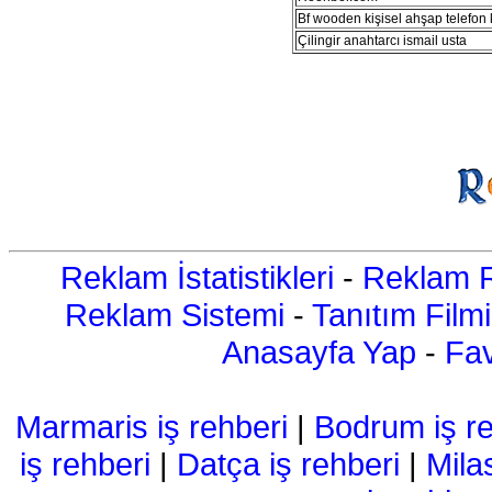
Bf wooden kişisel ahşap telefon kı
Çilingir anahtarcı ismail usta
Reklam İstatistikleri
-
Reklam R
Reklam Sistemi
-
Tanıtım Filmi
Anasayfa Yap
-
Fav
Marmaris iş rehberi
|
Bodrum iş re
iş rehberi
|
Datça iş rehberi
|
Mila