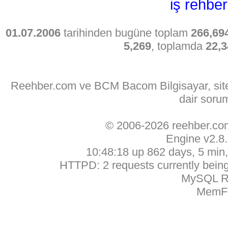
iş rehber
01.07.2006
tarihinden bugüne toplam
266,69
5,269
, toplamda
22,3
Reehber.com ve BCM Bacom Bilgisayar, sitede
dair soru
© 2006-2026 reehber.c
Engine v2.8
10:48:18 up 862 days, 5 min, 
HTTPD: 2 requests currently being 
MySQL Ru
MemFr