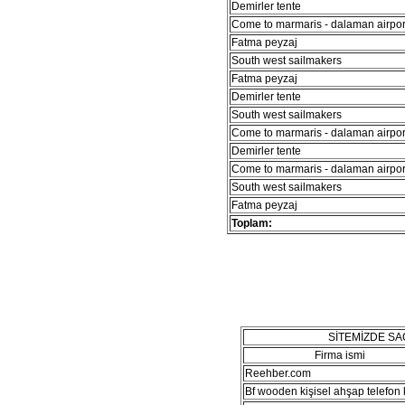
Demirler tente
Come to marmaris - dalaman airport
Fatma peyzaj
South west sailmakers
Fatma peyzaj
Demirler tente
South west sailmakers
Come to marmaris - dalaman airport
Demirler tente
Come to marmaris - dalaman airport
South west sailmakers
Fatma peyzaj
Toplam:
SİTEMİZDE S
Firma ismi
Reehber.com
Bf wooden kişisel ahşap telefon kı