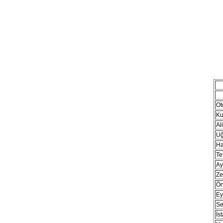
Ot
Ku
Al
Uğ
Ha
Te
Ay
Ze
Ön
Ey
Se
İs