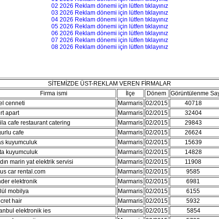
02 2026 Reklam dönemi için lütfen tıklayınız
03 2026 Reklam dönemi için lütfen tıklayınız
04 2026 Reklam dönemi için lütfen tıklayınız
05 2026 Reklam dönemi için lütfen tıklayınız
06 2026 Reklam dönemi için lütfen tıklayınız
07 2026 Reklam dönemi için lütfen tıklayınız
08 2026 Reklam dönemi için lütfen tıklayınız
SİTEMİZDE ÜST-REKLAM VEREN FİRMALAR
Firma ismi
İlçe
Dönem
Görüntülenme Say
el cenneti
Marmaris
02/2015
40718
007
rt apart
Marmaris
02/2015
32404
008
iila cafe restaurant catering
Marmaris
02/2015
29843
027
urlu cafe
Marmaris
02/2015
26624
000
s kuyumculuk
Marmaris
02/2015
15639
015
ta kuyumculuk
Marmaris
02/2015
14828
012
dın marin yat elektrik servisi
Marmaris
02/2015
11908
016
us car rental.com
Marmaris
02/2015
9585
015
der elektronik
Marmaris
02/2015
6981
010
lül mobilya
Marmaris
02/2015
6155
006
cret hair
Marmaris
02/2015
5932
000
tanbul elektronik ies
Marmaris
02/2015
5854
011