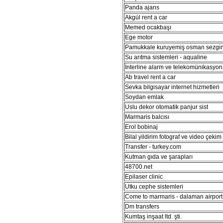
Panda ajans
Akgül rent a car
Memed ocakbaşı
Ege motor
Pamukkale kuruyemiş osman sezgi
Su arıtma sistemleri - aqualine
İnterline alarm ve telekomünikasyon 
Ab travel rent a car
Sevka bilgisayar internet hizmetleri
Soydan emlak
Uslu dekor otomatik panjur sist
Marmaris balcısı
Erol bobinaj
Bilal yildirim fotograf ve video çekim
Transfer - turkey.com
Kutman gıda ve şarapları
48700.net
Epilaser clinic
Utku cephe sistemleri
Come to marmaris - dalaman airport 
Dm transfers
Kumtaş inşaat ltd. şti.