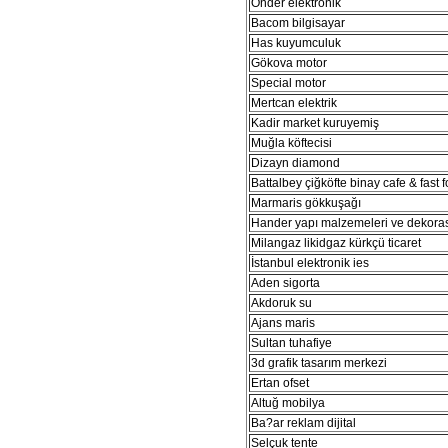
Önder elektronik
Bacom bilgisayar
Has kuyumculuk
Gökova motor
Special motor
Mertcan elektrik
Kadir market kuruyemiş
Muğla köftecisi
Dizayn diamond
Battalbey çiğköfte binay cafe & fast 
Marmaris gökkuşağı
Hander yapı malzemeleri ve dekora
Milangaz likidgaz kürkçü ticaret
İstanbul elektronik ies
Aden sigorta
Akdoruk su
Ajans maris
Sultan tuhafiye
3d grafik tasarım merkezi
Ertan ofset
Altuğ mobilya
Ba?ar reklam dijital
Selçuk tente