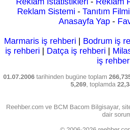
Reklam İstatistikleri
-
Reklam R
Reklam Sistemi
-
Tanıtım Filmi
Anasayfa Yap
-
Fav
Marmaris iş rehberi
|
Bodrum iş re
iş rehberi
|
Datça iş rehberi
|
Mila
iş rehber
01.07.2006
tarihinden bugüne toplam
266,73
5,269
, toplamda
22,3
Reehber.com ve BCM Bacom Bilgisayar, sitede
dair soru
© 2006-2026 reehber.c