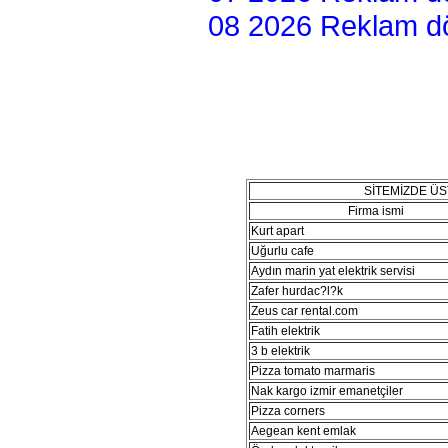
08 2026 Reklam dön
SİTEMİZDE Ü
Firma ismi
Kurt apart
Uğurlu cafe
Aydın marin yat elektrik servisi
Zafer hurdac?l?k
Zeus car rental.com
Fatih elektrik
3 b elektrik
Pizza tomato marmaris
Nak kargo izmir emanetçiler
Pizza corners
Aegean kent emlak