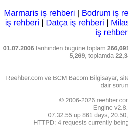
Marmaris iş rehberi
|
Bodrum iş re
iş rehberi
|
Datça iş rehberi
|
Mila
iş rehber
01.07.2006
tarihinden bugüne toplam
266,69
5,269
, toplamda
22,3
Reehber.com ve BCM Bacom Bilgisayar, sitede
dair soru
© 2006-2026 reehber.c
Engine v2.8
07:32:55 up 861 days, 20:50, 
HTTPD: 4 requests currently being 