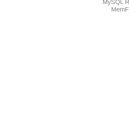
MySQL Ru
MemFr