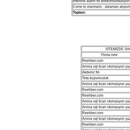
İnterline alarm ve telekomünikasyon 
Come to marmaris - dalaman airport 
Toplam:
SİTEMİZDE S
Firma ismi
Reehber.com
Arniva sql ticari otomasyon ya
Akdeniz fm
Teta kuyumculuk
Arniva sql ticari otomasyon ya
Reehber.com
Reehber.com
Arniva sql ticari otomasyon ya
Arniva sql ticari otomasyon ya
Reehber.com
Arniva sql ticari otomasyon ya
Reehber.com