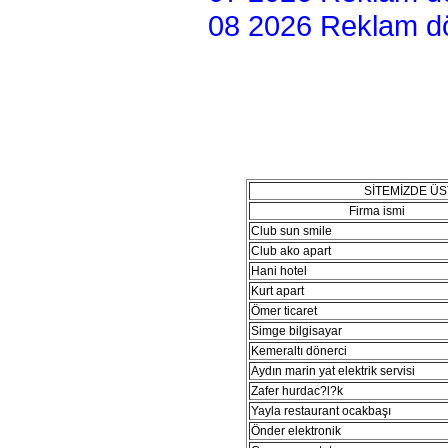
08 2026 Reklam dön
SİTEMİZDE Ü
Firma ismi
Club sun smile
Club ako apart
Hani hotel
Kurt apart
Ömer ticaret
Simge bilgisayar
Kemeraltı dönerci
Aydın marin yat elektrik servisi
Zafer hurdac?l?k
Yayla restaurant ocakbaşı
Önder elektronik