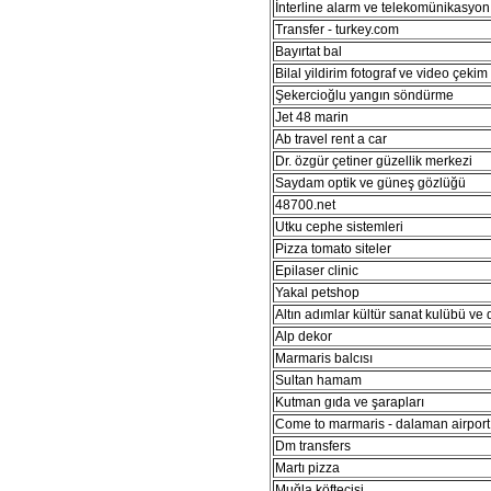
İnterline alarm ve telekomünikasyon 
Transfer - turkey.com
Bayırtat bal
Bilal yildirim fotograf ve video çekim
Şekercioğlu yangın söndürme
Jet 48 marin
Ab travel rent a car
Dr. özgür çetiner güzellik merkezi
Saydam optik ve güneş gözlüğü
48700.net
Utku cephe sistemleri
Pizza tomato siteler
Epilaser clinic
Yakal petshop
Altın adımlar kültür sanat kulübü ve
Alp dekor
Marmaris balcısı
Sultan hamam
Kutman gıda ve şarapları
Come to marmaris - dalaman airport 
Dm transfers
Martı pizza
Muğla köftecisi