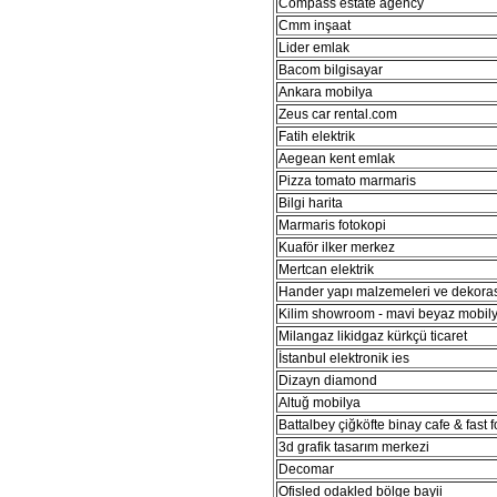
Compass estate agency
Cmm inşaat
Lider emlak
Bacom bilgisayar
Ankara mobilya
Zeus car rental.com
Fatih elektrik
Aegean kent emlak
Pizza tomato marmaris
Bilgi harita
Marmaris fotokopi
Kuaför ilker merkez
Mertcan elektrik
Hander yapı malzemeleri ve dekora
Kilim showroom - mavi beyaz mobil
Milangaz likidgaz kürkçü ticaret
İstanbul elektronik ies
Dizayn diamond
Altuğ mobilya
Battalbey çiğköfte binay cafe & fast 
3d grafik tasarım merkezi
Decomar
Ofisled odakled bölge bayii