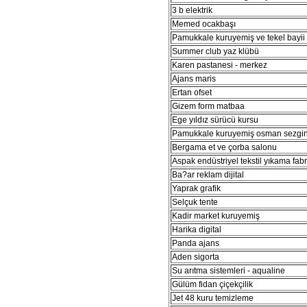
3 b elektrik
Memed ocakbaşı
Pamukkale kuruyemiş ve tekel bayii
Summer club yaz klübü
Karen pastanesi - merkez
Ajans maris
Ertan ofset
Gizem form matbaa
Ege yıldız sürücü kursu
Pamukkale kuruyemiş osman sezgi
Bergama et ve çorba salonu
Aspak endüstriyel tekstil yıkama fabr
Ba?ar reklam dijital
Yaprak grafik
Selçuk tente
Kadir market kuruyemiş
Harika digital
Panda ajans
Aden sigorta
Su arıtma sistemleri - aqualine
Gülüm fidan çiçekçilik
Jet 48 kuru temizleme