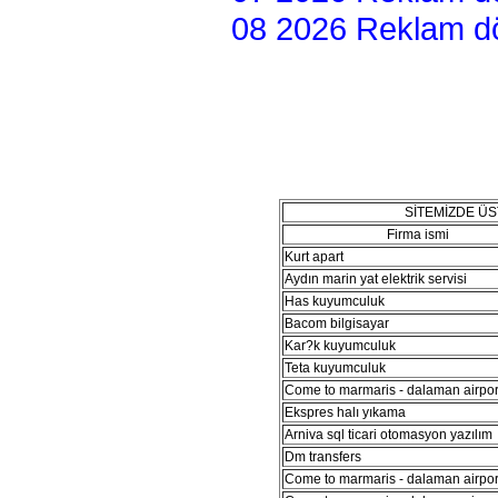
08 2026 Reklam dön
SİTEMİZDE Ü
Firma ismi
Kurt apart
Aydın marin yat elektrik servisi
Has kuyumculuk
Bacom bilgisayar
Kar?k kuyumculuk
Teta kuyumculuk
Come to marmaris - dalaman airport
Ekspres halı yıkama
Arniva sql ticari otomasyon yazılım
Dm transfers
Come to marmaris - dalaman airport