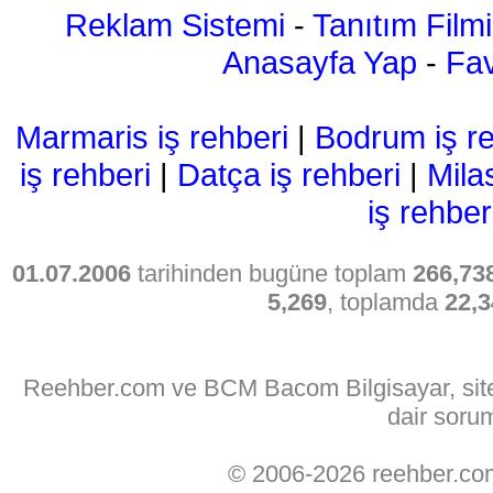
Reklam Sistemi
-
Tanıtım Filmi
Anasayfa Yap
-
Fav
Marmaris iş rehberi
|
Bodrum iş re
iş rehberi
|
Datça iş rehberi
|
Mila
iş rehber
01.07.2006
tarihinden bugüne toplam
266,73
5,269
, toplamda
22,3
Reehber.com ve BCM Bacom Bilgisayar, sitede
dair soru
© 2006-2026 reehber.c